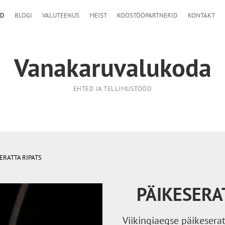
D
BLOGI
VALUTEENUS
MEIST
KOOSTÖÖPARTNERID
KONTAKT
Vanakaruvalukoda
EHTED JA TELLIMUSTÖÖD
ERATTA RIPATS
PÄIKESERA
Viikingiaegse päikeserat