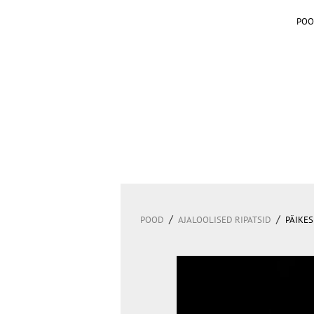
POO
/
/
POOD
AJALOOLISED RIPATSID
PÄIKES