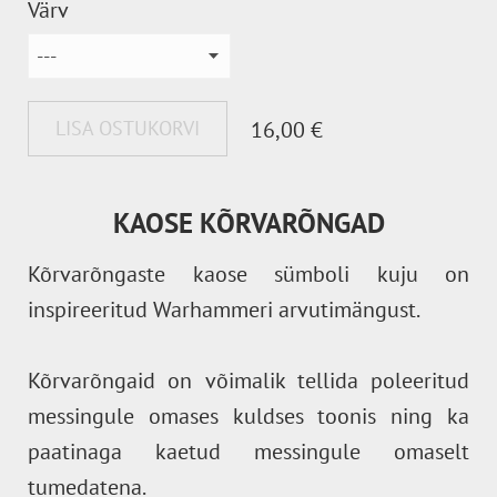
Värv
LISA OSTUKORVI
16,00 €
KAOSE KÕRVARÕNGAD
Kõrvarõngaste kaose sümboli kuju on
inspireeritud Warhammeri arvutimängust.
Kõrvarõngaid on võimalik tellida poleeritud
messingule omases kuldses toonis ning ka
paatinaga kaetud messingule omaselt
tumedatena.