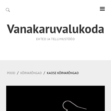
Vanakaruvalukoda
EHTED JA TELLIMUSTÖÖD
/
/
POOD
KÕRVARÕNGAD
KAOSE KÕRVARÕNGAD